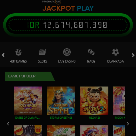
JACKPOT
PLAY
IDR
12,674,607,390
HOT GAMES
SLOTS
LIVE CASINO
RACE
OLAHRAGA
CRA
GAME POPULER
GATES OF OLYMPUS POP
STORM OF SETH 2
NEZHA 2
MOCHI MANIA 1