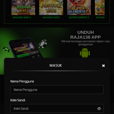
MAHJONG WINS 3 – BLACK SCATTER
MAHJONG WAYS
SUPER ELEMENTS 2
UNDUH
RAJA138 APP
Nikmati berbagai permainan dalam satu
genggaman
UNDUH
×
MASUK
PANDUAN INSTALASI
Nama Pengguna
Kata Sandi
RAJA138 : Akses Link Login Resmi Situs Game Online Anti-