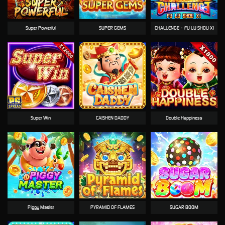
Super Powerful
SUPER GEMS
CHALLENGE・FU LU SHOU XI
Super Win
CAISHEN DADDY
Double Happiness
Piggy Master
PYRAMID OF FLAMES
SUGAR BOOM