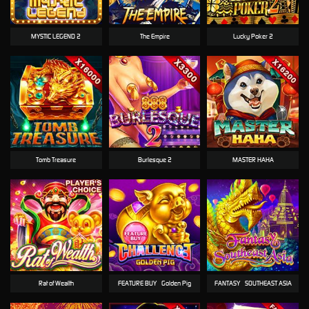
MYSTIC LEGEND 2
The Empire
Lucky Poker 2
Tomb Treasure
Burlesque 2
MASTER HAHA
Rat of Wealth
FEATURE BUY - Golden Pig
FANTASY - SOUTHEAST ASIA