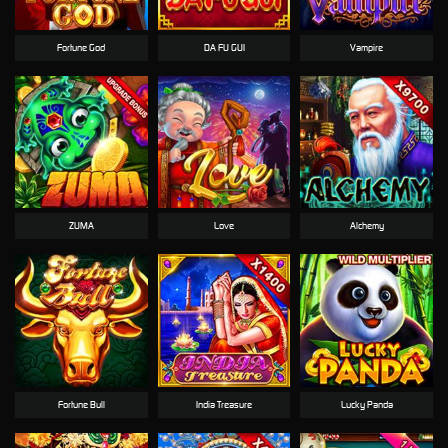
Fortune God
DA FU GUI
Vampire
ZUMA
Love
Alchemy
Fortune Bull
India Treasure
Lucky Panda