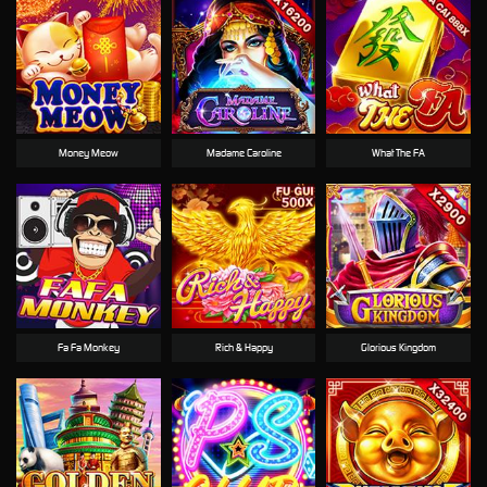
Money Meow
Madame Caroline
What The FA
Fa Fa Monkey
Rich & Happy
Glorious Kingdom