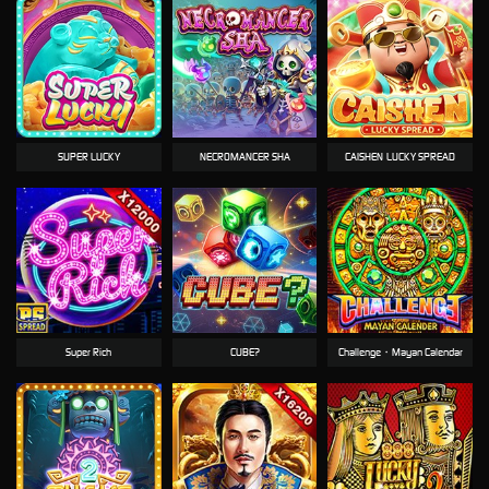
SUPER LUCKY
NECROMANCER SHA
CAISHEN-LUCKY SPREAD
Super Rich
CUBE?
Challenge・Mayan Calendar