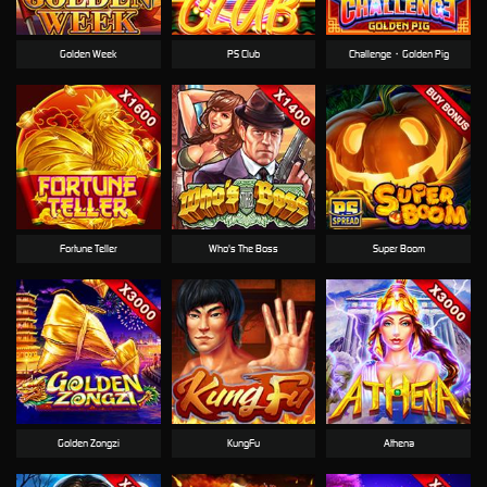
Golden Week
PS Club
Challenge・Golden Pig
Fortune Teller
Who's The Boss
Super Boom
Golden Zongzi
KungFu
Athena