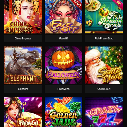
China Empress
Face Off
Fish Prawn Crab
Elephant
Halloween
Santa Claus