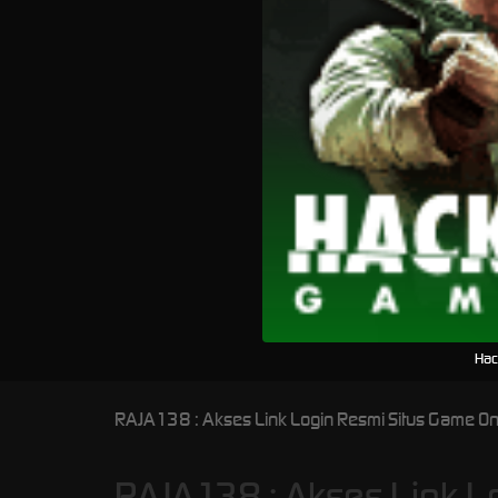
Hac
RAJA138 : Akses Link Login Resmi Situs Game Onli
RAJA138 : Akses Link Lo