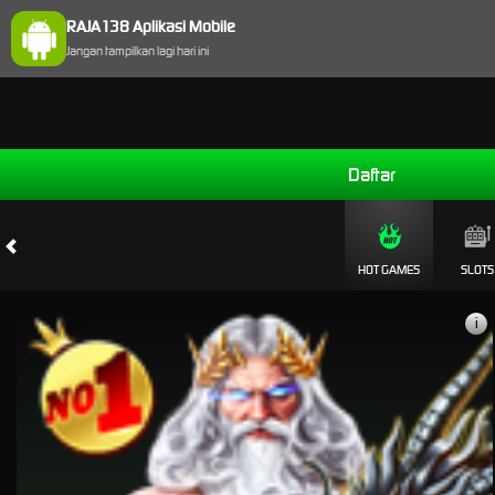
RAJA138 Aplikasi Mobile
Jangan tampilkan lagi hari ini
Daftar
HOT GAMES
SLOTS
i