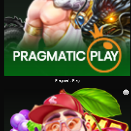
Pragmatic Play
i