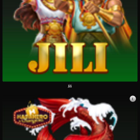
Jili
i