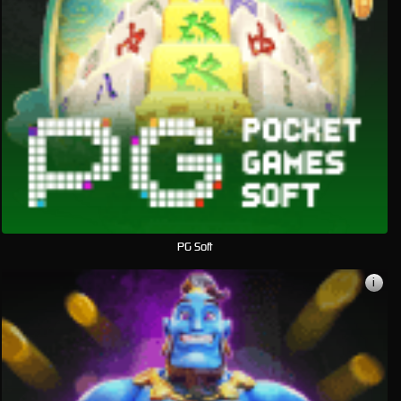
PG Soft
i