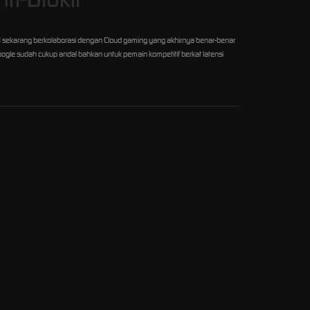
8
sekarang berkolaborasi dengan Cloud gaming yang akhirnya benar-benar
oogle sudah cukup andal bahkan untuk pemain kompetitif berkat latensi