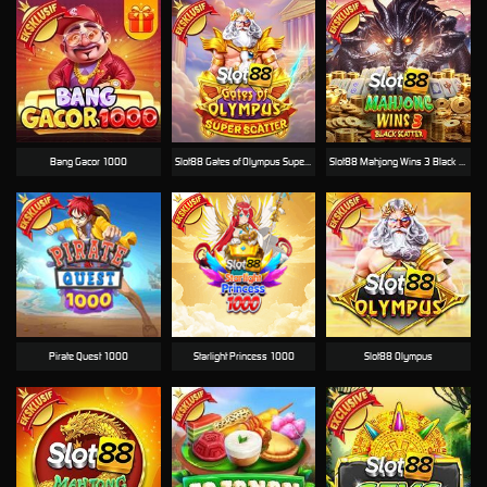
Bang Gacor 1000
Slot88 Gates of Olympus Super Scatter
Slot88 Mahjong Wins 3 Black Scatter
Pirate Quest 1000
Starlight Princess 1000
Slot88 Olympus