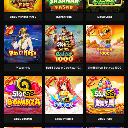
Slot88 Mahjong Wins 2
JaJanan Pasar
Slot88 Gems
Way of Ninja
Slot88 Gates of Gatot Kaca 1000
Slot88 Sweet Bonanza 1000
Slot88 Bonanza
Slot88 Princess
Slot88 Rush