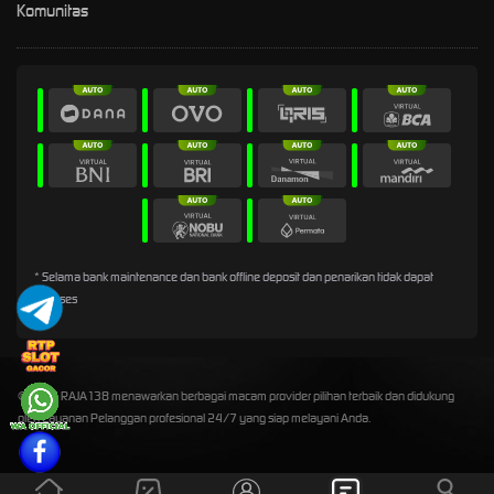
Komunitas
* Selama bank maintenance dan bank offline deposit dan penarikan tidak dapat
diproses
©2026 RAJA138 menawarkan berbagai macam provider pilihan terbaik dan didukung
oleh Layanan Pelanggan profesional 24/7 yang siap melayani Anda.