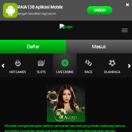
×
RAJA138 Aplikasi Mobile
UNDUH
Jangan tampilkan lagi hari ini
Daftar
Masuk
HOT GAMES
SLOTS
LIVE CASINO
RACE
OLAHRAGA
CRA
Kita telah mengembangkan platform permainan baccarat yang terbaik melampaui semua
kompetitor. Fungsi dan desain luar biasa dari platform telah dikembangkan dengan