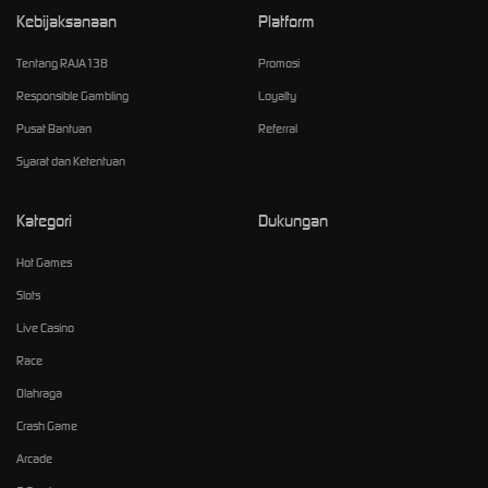
Kebijaksanaan
Platform
Tentang RAJA138
Promosi
Responsible Gambling
Loyalty
Pusat Bantuan
Referral
Syarat dan Ketentuan
Kategori
Dukungan
Hot Games
Slots
Live Casino
Race
Olahraga
Crash Game
Arcade