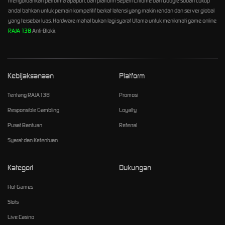
mengorbankan performa apapun, dan platform seperti Chrome dan Google sudah cukup
andal bahkan untuk pemain kompetitif berkat latensi yang makin rendan dan server global
yang tersebar luas. Hardware mahal bukan lagi syarat Utama untuk menikmati game online
RAJA 138
Anti-Blokir.
Kebijaksanaan
Platform
Tentang RAJA138
Promosi
Responsible Gambling
Loyalty
Pusat Bantuan
Referral
Syarat dan Ketentuan
Kategori
Dukungan
Hot Games
Slots
Live Casino