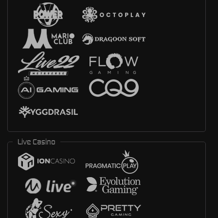
Live Casino