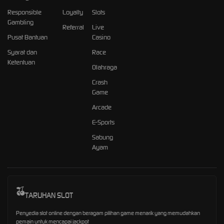
Responsible
Loyalty
Slots
Gambling
Referral
Live
Pusat Bantuan
Casino
Syarat dan
Race
Ketentuan
Olahraga
Crash
Game
Arcade
E-Sports
Sabung
Ayam
TARUHAN SLOT
Penyedia slot online dengan beragam pilihan game menarik yang memudahkan
pemain untuk mencapai jackpot