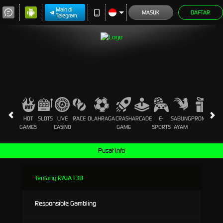
Main di
MASUK
DAFTAR
Telegram
HOT
SLOTS
LIVE
RACE
OLAHRAGA
CRASH
ARCADE
E-
SABUNG
PROMOSI
GAMES
CASINO
GAME
SPORTS
AYAM
Pusat Info
Tentang RAJA138
Responsible Gambling