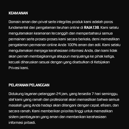
KEAMANAN
Domain aman dan privat serta integritas produk kami adalah poros
fundamental dari pengalaman taruhan online di
RAJA138
. Kami selalu
mengutamakan keamanan tercanggih dan memperbaharui semua
permainan serta proses-proses kami secara berkala, demi memastikan
pengalaman permainan online Anda 100% aman dan adil. Kami selalu
mengutamakan menjaga kerahasiaan informasi Anda, dan kami tidak
akan pernah membagikannya ataupun menjualnya ke pihak ketiga,
kecuali diharuskan sesuai dengan yang disebutkan di Kebijakan
Privasi kami.
PELAYANAN PELANGGAN
Didukung layanan pelanggan 24 jam, yang tersedia 7 hari seminggu,
staf kami yang ramah dan profesional akan memastikan bahwa semua
masalah yang Anda hadapi akan ditangani dengan cepat, efisien, dan
secara ramah. Kami memberikan prioritas tinggi untuk memastikan
sistem pembayaran yang aman dan memberikan kerahasiaan
informasi pribadi.