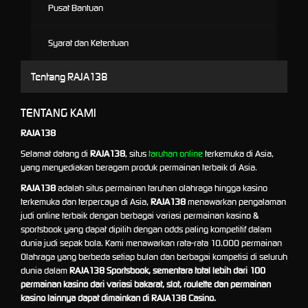
Pusat Bantuan
Syarat dan Ketentuan
Tentang RAJA138
TENTANG KAMI
RAJA138
Selamat datang di
RAJA138
, situs
taruhan online
terkemuka di Asia,
yang menyediakan beragam produk permainan terbaik di Asia.
RAJA138
adalah situs permainan taruhan olahraga hingga kasino
terkemuka dan terpercaya di Asia,
RAJA138
menawarkan pengalaman
judi online terbaik dengan berbagai variasi permainan kasino &
sportsbook yang dapat dipilih dengan odds paling kompetitif dalam
dunia judi sepak bola. Kami menawarkan rata-rata 10.000 permainan
Olahraga yang berbeda setiap bulan dan berbagai kompetisi di seluruh
dunia dalam
RAJA138 Sportsbook, sementara total lebih dari 100
permainan kasino dari variasi bakarat, slot, roulette dan permainan
kasino lainnya dapat dimainkan di
RAJA138
Casino.