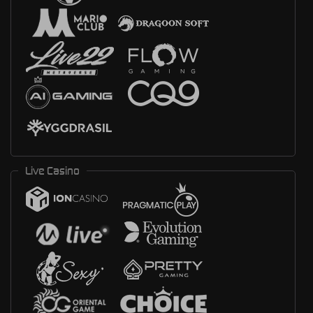
Live Casino