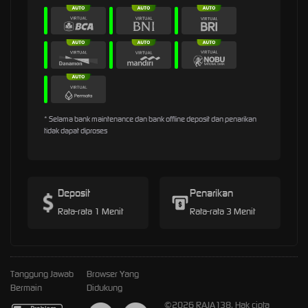
* Selama bank maintenance dan bank offline deposit dan penarikan
tidak dapat diproses
Deposit
Penarikan
Rata-rata 1 Menit
Rata-rata 3 Menit
Tanggung Jawab
Browser Yang
Bermain
Didukung
©2026 RAJA138. Hak cipta