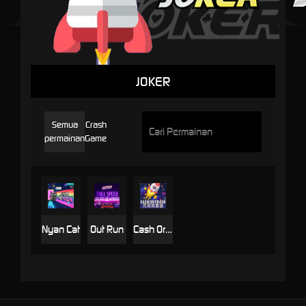
JOKER
Semua
Crash
permainan
Game
Nyan Cat
Out Run
Cash Or Crash