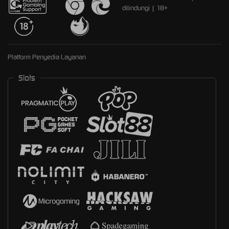
dilindungi | 18+
Platform Penyedia Layanan
Slots