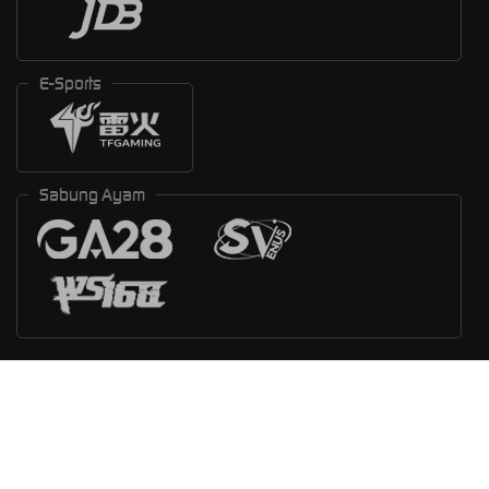
E-Sports
Sabung Ayam