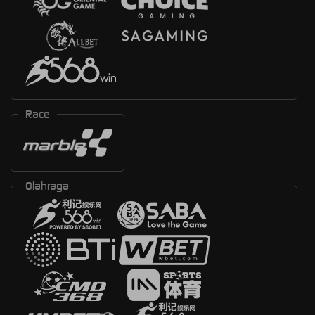
Race
Olahraga