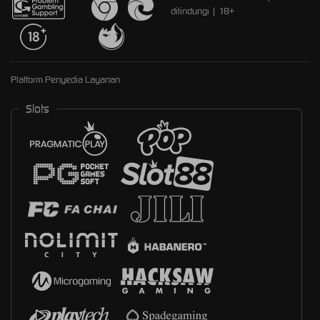
dilindungi | 18+
Platform Penyedia Layanan
Slots