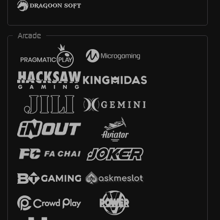
Arcade