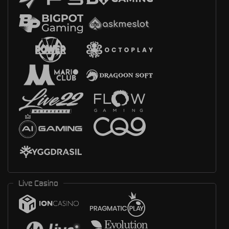
Live Casino