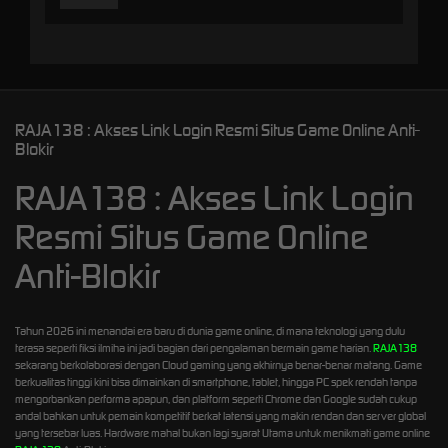
RAJA138 : Akses Link Login Resmi Situs Game Online Anti-
Blokir
RAJA138 : Akses Link Login
Resmi Situs Game Online
Anti-Blokir
Tahun 2026 ini menandai era baru di dunia game online, di mana teknologi yang dulu
terasa seperti fiksi ilmiha ini jadi bagian dari pengalaman bermain game harian.
RAJA138
sekarang berkolaborasi dengan Cloud gaming yang akhirnya benar-benar matang. Game
berkualitas tinggi kini bisa dimainkan di smartphone, tablet, hingga PC spek rendah tanpa
mengorbankan performa apapun, dan platform seperti Chrome dan Google sudah cukup
andal bahkan untuk pemain kompetitif berkat latensi yang makin rendan dan server global
yang tersebar luas. Hardware mahal bukan lagi syarat Utama untuk menikmati game online