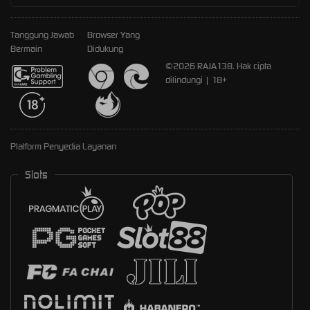
Tanggung Jawab
Browser Yang
Bermain
Didukung
©2026 RAJA138. Hak cipta
dilindungi | 18+
Platform Penyedia Layanan
Slots