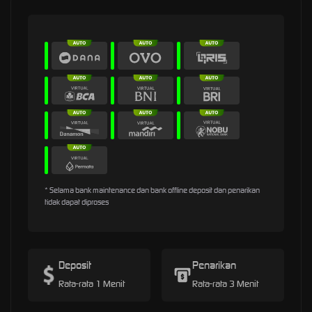
* Selama bank maintenance dan bank offline deposit dan penarikan
tidak dapat diproses
Deposit
Penarikan
Rata-rata 1 Menit
Rata-rata 3 Menit