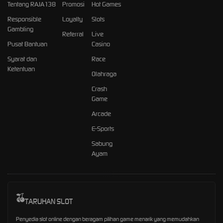
Tentang RAJA138
Promosi
Hot Games
Responsible
Loyalty
Slots
Gambling
Referral
Live
Pusat Bantuan
Casino
Syarat dan
Race
Ketentuan
Olahraga
Crash
Game
Arcade
E-Sports
Sabung
Ayam
TARUHAN SLOT
Penyedia slot online dengan beragam pilihan game menarik yang memudahkan