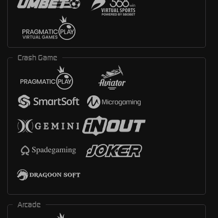
Crash Game
Arcade