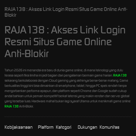
RAJA138 : Akses Link Login Resmi Situs Game Online Anti-
Blokir
RAJA138 : Akses Link Login
Resmi Situs Game Online
Anti-Blokir
Tahun 2026 ini menandai era baru di dunia game online, di mana teknologi yang dulu
terasa seperti fiksi ilmiha ini jadi bagian dari pengalaman bermain game harian.
RAJA138
sekarang berkolaborasi dengan Cloud gaming yang akhirnya benar-benar matang. Game
berkualitas tinggi kini bisa dimainkan di smartphone, tablet, hingga PC spek rendah tanpa
mengorbankan performa apapun, dan platform seperti Chrome dan Google sudah cukup
andal bahkan untuk pemain kompetitif berkat latensi yang makin rendan dan server global
yang tersebar luas. Hardware mahal bukan lagi syarat Utama untuk menikmati game online
RAJA 138
Anti-Blokir.
Kebijaksanaan
Platform
Kategori
Dukungan
Komunitas