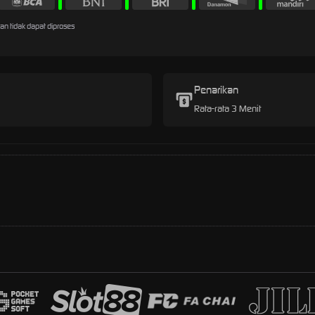
an tidak dapat diproses
Penarikan
Rata-rata 3 Menit