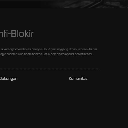
i-Blokir
sekarang berkolaborasi dengan Cloud gaming yang akhirnya benar-benar
ogle sudah cukup andal bahkan untuk pemain kompetitif berkat latensi
Dukungan
Komunitas