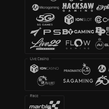
Live Casino
Race