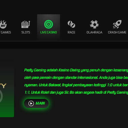
T GAMES
SLOTS
LIVE CASINO
RACE
OLAHRAGA
CRASH GAME
Pretty Gaming adalah Kasino Daring yang penuh dengan kesenanga
oleh para pemain dengan standar internasional. Anda juga bisa b
nyaman. Untuk Bakarat, tingkat pembayaran tertinggi 1:0 untuk b
1:1. Untuk Rolet dan juga Sic Bo akan segera hadir di Pretty Gaming
MAIN