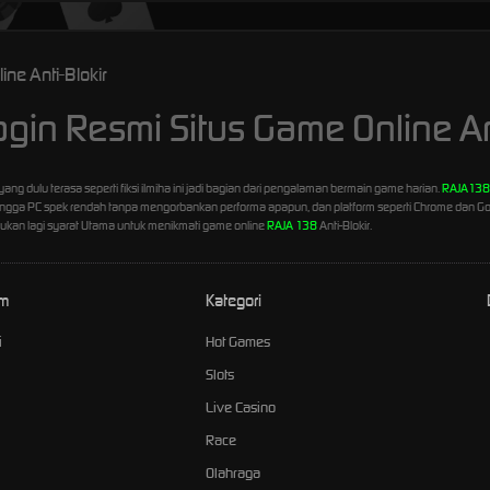
ne Anti-Blokir
gin Resmi Situs Game Online Ant
ng dulu terasa seperti fiksi ilmiha ini jadi bagian dari pengalaman bermain game harian.
RAJA138
t, hingga PC spek rendah tanpa mengorbankan performa apapun, dan platform seperti Chrome dan Go
bukan lagi syarat Utama untuk menikmati game online
RAJA 138
Anti-Blokir.
rm
Kategori
i
Hot Games
Slots
Live Casino
Race
Olahraga