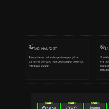
TARUHAN SLOT
TA
Penyedia slot online dengan beragam pilihan
Sportsb
game menarik yang memudahkan pemain untuk
menawar
mencapai jackpot
tinggi,
banyak 