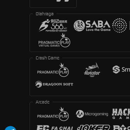
Olahraga
Crash Game
Arcade