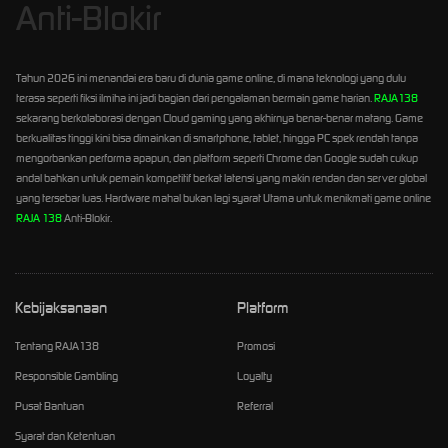
Anti-Blokir
Tahun 2026 ini menandai era baru di dunia game online, di mana teknologi yang dulu
terasa seperti fiksi ilmiha ini jadi bagian dari pengalaman bermain game harian.
RAJA138
sekarang berkolaborasi dengan Cloud gaming yang akhirnya benar-benar matang. Game
berkualitas tinggi kini bisa dimainkan di smartphone, tablet, hingga PC spek rendah tanpa
mengorbankan performa apapun, dan platform seperti Chrome dan Google sudah cukup
andal bahkan untuk pemain kompetitif berkat latensi yang makin rendan dan server global
yang tersebar luas. Hardware mahal bukan lagi syarat Utama untuk menikmati game online
RAJA 138
Anti-Blokir.
Kebijaksanaan
Platform
Tentang RAJA138
Promosi
Responsible Gambling
Loyalty
Pusat Bantuan
Referral
Syarat dan Ketentuan