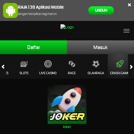
×
RAJA138 Aplikasi Mobile
UNDUH
Jangan tampilkan lagi hari ini
Daftar
Masuk
GAMES
SLOTS
LIVE CASINO
RACE
OLAHRAGA
CRASH GAME
Joker