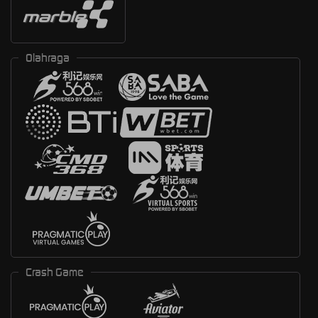
Olahraga
Crash Game