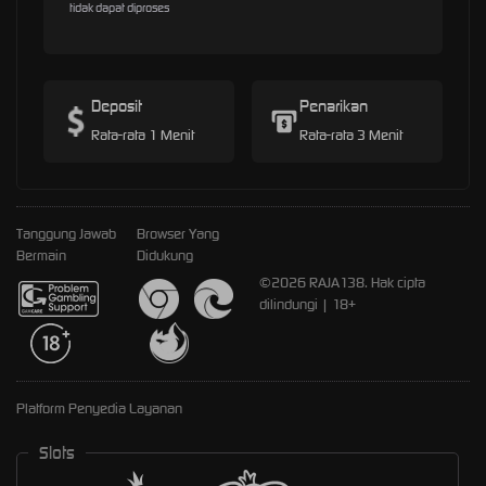
tidak dapat diproses
Deposit
Penarikan
Rata-rata 1 Menit
Rata-rata 3 Menit
Tanggung Jawab
Browser Yang
Bermain
Didukung
©2026 RAJA138. Hak cipta
dilindungi | 18+
Platform Penyedia Layanan
Slots