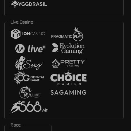
Live Casino
Race