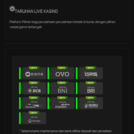
TARUHAN LIVE KASINO
Platform Pilihan bagi perusahaan-perusahaan terbaik di dunia, dengan pilihan
variasi game terbanyak
* Selama bank maintenance dan bank offline deposit dan penarikan