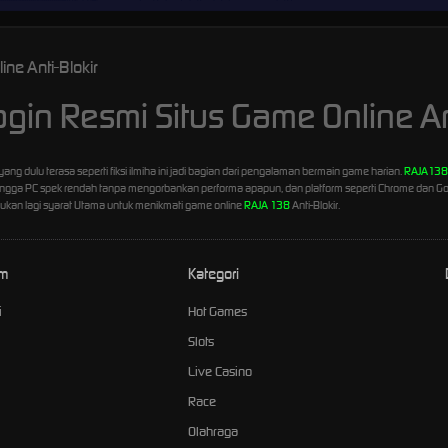
ne Anti-Blokir
gin Resmi Situs Game Online Ant
ng dulu terasa seperti fiksi ilmiha ini jadi bagian dari pengalaman bermain game harian.
RAJA138
t, hingga PC spek rendah tanpa mengorbankan performa apapun, dan platform seperti Chrome dan Go
bukan lagi syarat Utama untuk menikmati game online
RAJA 138
Anti-Blokir.
rm
Kategori
i
Hot Games
Slots
Live Casino
Race
Olahraga