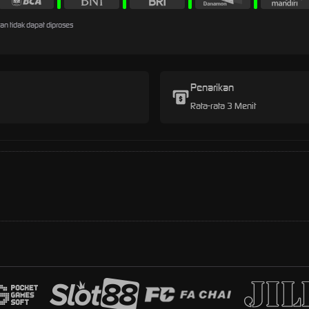
an tidak dapat diproses
Penarikan
Rata-rata 3 Menit