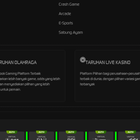
Crash Game
Arcade
E-Sports
Sabung Ayam
RUHAN OLAHRAGA
TARUHAN LIVE KASINO
ook Gaming Platform Terbaik
Platform Pilihan bagi perusahaan-perusa
kan lebih banyak game, odds yang lebih
terbaik di dunia, dengan pilihan variasi g
 dan menyediakan pilihan yang lebih
terbanyak
untuk pemain.