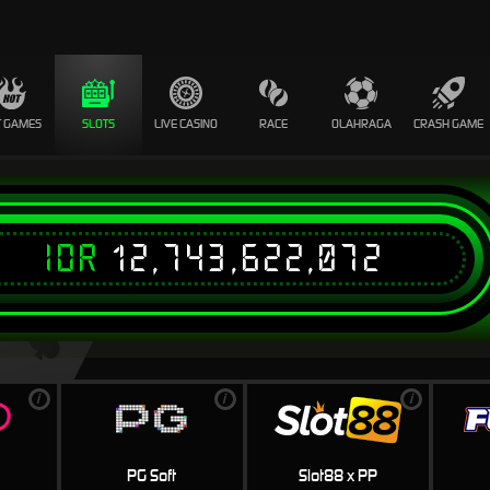
T GAMES
SLOTS
LIVE CASINO
RACE
OLAHRAGA
CRASH GAME
IDR
12,743,622,072
i
i
i
a
PG Soft
Slot88 x PP