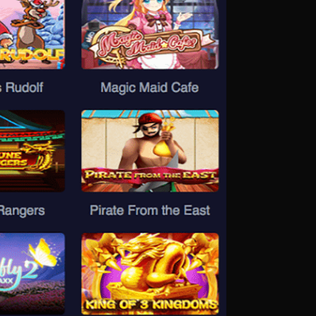
Gates of Olympus 1000