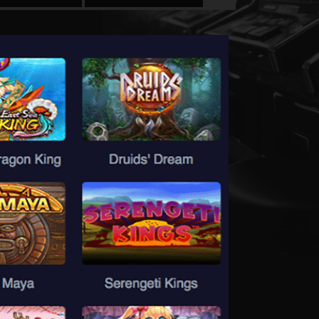
IDR
806,950.00
Gates of Olympus 1000
ba****1
IDR
776,400.00
Gates of Olympus 1000
m****e
IDR
725,960.00
Gates of Olympus 1000
ba****1
IDR
702,000.00
Gates of Olympus 1000
ba****1
IDR
693,600.00
Gates of Olympus 1000
ba****1
IDR
691,600.00
Gates of Olympus 1000
ba****1
IDR
668,800.00